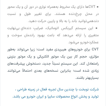
●
CVT
ها
دارای
یک
مخروط
به
همراه
نواری
در
دور
آن
و
یک
محور
در
محل
چرخ
دنده
هستند
.
برای
تغییر
طول
و
نسبت
دنده
می
توانید
باند
را
به
بالا
و
پایین
حرکت
دهید
.
●
این
سیستم
گیربکس
اتوماتیک
،
ضرایب
ِ
دنده
ای
ِ
بی
نهایت
متغیری
را
ارائه
می
دهد
که
باعث
بهبود
راندمان
سوخت
و
عملکرد
خودرو
می
شود
.
CVT
برای
خودروهای
هیبریدی
مفید
است
؛
زیرا
می
تواند
به
طور
مؤثری
،
حجم
کار
بین
یک
موتور
الکتریکی
و
یک
موتور
بنزینی
را
متعادل
کند
.
این
سیستم
ِ
نسبتا
ً
جدید
،
دستخوش
پیشرفت
های
زیادی
شده
است
؛
بنابراین
نسخه
های
بعدی
احتمالا
ً
می
توانند
بسیار
بهتر
باشند
.
شرکت نوبخت با چندین سال تجربه فعال در زمینه طراحی ،
تولید و پخش انواع محصولات سایپا و ایران خودرو می باشد.