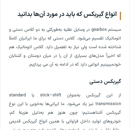
انواع
گیربکس
که
باید
در
مورد
آن
ها
بدانید
سیستم
gearbox
در
وسایل
نقلیه
به
طورکلی
به
دو
کلاس
دستی
و
اتوماتیک
تقسیم
می
شود
.
کلاس
دستی
که
برای
ما
ایرانیان
کاملا
شناخته
شده
است
ولی
نیاز
به
تفصیل
دارد
.
کلاس
اتوماتیک
هم
که
اخیرا
ً
مدل
های
بسیاری
از
آن
را
در
میان
دوستان
و
آشنایان
خود
میبینیم
انواعی
دارد
که
در
ادامه
به
آن
می
پردازیم
.
گیربکس
دستی
از
این
گیربکس
به
عنوان
shift
–
stick
یا
standard
transmission
نیز
یاد
می
شود
.
ما
ایرانی
ها
به
خوبی
با
این
نوع
گیربکس
آشنا
هستیم
؛
چون
هنوز
هم
به
دلیل
هزینۀ
کم
،
خودروهای
تولید
داخل
فراوانی
با
همین
انواع
گیربکس
قدیمی