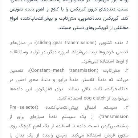
روانۀ
بازار
می
شوند
.
در
این
خودروها
،
راننده
باید
به
صورت
دستی
،
نسبت
ِ
دنده
های
درون
گیربکس
را
با
کلاچ
و
اهرم
ِ
دنده
تعویض
کند
.
گیربکس
دنده
کشویی
،
مش
ثابت
و
پیش
انتخاب
کننده
انواع
مختلفی
از
گیربکس
های
دستی
هستند
.
۱.
دنده
کشویی
(
transmissions
gear
sliding
):
در
مدل
های
قدیمی
خودروها
پیدا
می
شوند
.
امروزه
دیگر
،
در
تولید
وسایل
نقلیه
از
آن
ها
استفاده
نمی
شود
.
۲.
مش
ثابت
(
transmission
mesh
–
Constant
):
تضمین
می
کند
که
دندۀ
کلاستر
،
دندۀ
درایو
و
دندۀ
محور
اصلی
در
هنگام
حرکت
،
ثابت
باقی
بمانند
.
برای
قفل
کردن
این
دنده
ها
می
توانید
از
clutch
dog
استفاده
کنید
.
۳.
سیستم
انتقال
پیش
انتخاب
کننده
(
selector
–
Pre
transmission
):
از
یک
سیستم
دندۀ
سیاره
ای
برای
از
پیش
تعیین
کردن
نسبت
دنده
با
استفاده
از
یک
اهرم
کوچک
روی
ستون
فرمان
استفاده
می
کند
.
سپس
راننده
از
یک
پدال
پا