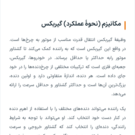
مکانیزم
(
نحوۀ
عملکرد
)
گیربکس
وظیفۀ
گیربکس
انتقال
قدرت
مناسب
از
موتور
به
چرخ
ها
است
.
در
واقع
این
گیربکس
است
که
به
راننده
کمک
می
کند
تا
گشتاور
موتور
را
به
حداکثر
یا
حداقل
برساند
.
در
خودروها
،
گیربکس
،
جعبه
ای
فلزی
است
که
ترکیبات
مختلفی
از
چرخ
دنده
ها
را
در
خود
جای
داده
است
.
هر
دنده
،
اندازۀ
متفاوتی
دارد
و
اولین
دنده
،
بزرگ
ترین
ِ
آن
ها
است
و
حداکثر
گشتاور
و
حداقل
سرعت
را
ارائه
می
دهد
.
یک
راننده
می
تواند
دنده
های
مختلف
را
با
استفاده
از
اهرم
دنده
در
کنار
دست
خود
انتخاب
کند
.
او
می
تواند
با
توجه
به
شرایط
رانندگی
،
دنده
ای
را
انتخاب
کند
که
گشتاور
خروجی
و
سرعت