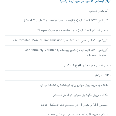
انواع گیربکس که باید در مورد آن‌ها بدانید
گیربکس دستی
گیربکس DCT اتوماتیک (دوکلاچه یا Dual Clutch Transmissions)
مبدل گشتاور اتوماتیک (Torque Convertor Automatic)
گیربکس AMT (دستیِ خودکارشده یا Automated Manual Transmission)
گیربکس CVT اتوماتیک (متغیر پیوسته یا Continuously Variable
Transmission)
دلایل خرابی و صدادادن انواع گیربکس
مقالات بیشتر
راهنمای خرید پیچ خودرو برای فروشندگان قطعات یدکی
نکات ضروری نگهداری خودرو در فصل زمستان
سنسور ABS و نقش آن در سیستم ترمز ضدقفل خودرو
دینام خودرو؛ قلب تپنده سیستم برق‌رسانی خودرو