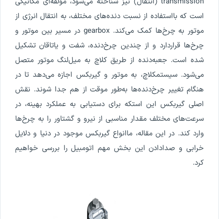
transmission
(
انتقال
)
نیز
شناخته
می
شود
،
مؤلفه
ای
مکانیکی
است
که
با
استفاده
از
نسبت
دنده
های
مختلف
،
به
انتقال
انرژی
از
موتور
به
چرخ
ها
کمک
می
کند
.
gearbox
در
مسیر
بین
موتور
و
چرخ
ها
قرار
دارد
و
از
چندین
چرخ
دنده
،
شفت
و
یاتاقان
تشکیل
شده
است
.
جعبه
دنده
از
طریق
کلاچ
به
میل
لنگ
موتور
متصل
می
شود
.
سیستم
کلاچ
،
به
موتور
و
گیربکس
اجازه
می
دهد
تا
در
هنگام
تغییر
چرخ
دنده
ها
به
طور
موقت
از
هم
جدا
شوند
.
نقش
اصلی
گیربکس
این
است
که
برای
دستیابی
به
عملکرد
بهینه
،
در
سرعت
های
مختلف
مقدار
مناسبی
از
نیرو
و
گشتاور
را
به
چرخ
ها
وارد
کند
.
در
این
مقاله
،
ما
انواع
گیربکس
موجود
در
دنیا
و
دلایل
خرابی
و
صدادادن
این
بخش
مهم
اتومبیل
را
بررسی
خواهیم
کرد
.