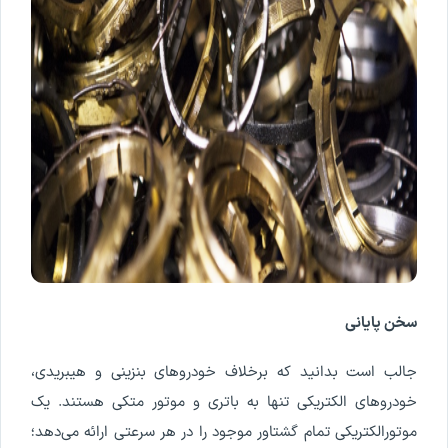
سخن
پایانی
جالب
است
بدانید
که
برخلاف
خودروهای
بنزینی
و
هیبریدی
،
خودروهای
الکتریکی
تنها
به
باتری
و
موتور
متکی
هستند
.
یک
موتور
الکتریکی
تمام
گشتاور
موجود
را
در
هر
سرعتی
ارائه
می
دهد
؛