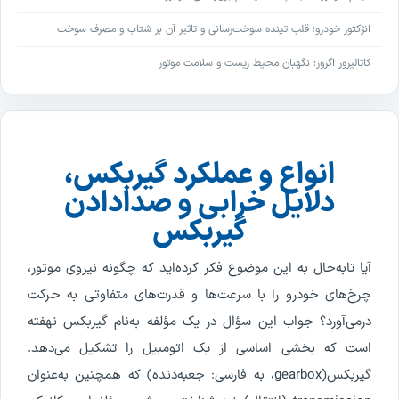
انژکتور خودرو؛ قلب تپنده سوخت‌رسانی و تاثیر آن بر شتاب و مصرف سوخت
کاتالیزور اگزوز؛ نگهبان محیط زیست و سلامت موتور
انواع و عملکرد گیربکس،
دلایل خرابی و صدادادن
گیربکس
آیا
تابه
حال
به
این
موضوع
فکر
کرده
اید
که
چگونه
نیروی
موتور
،
چرخ
های
خودرو
را
با
سرعت
ها
و
قدرت
های
متفاوتی
به
حرکت
در
می
آورد
؟
جواب
این
سؤال
در
یک
مؤلفه
به
نام
گیربکس
نهفته
است
که
بخشی
اساسی
از
یک
اتومبیل
را
تشکیل
می
دهد
.
گیربکس
(
gearbox
،
به
فارسی
:
جعبه
دنده
)
که
همچنین
به
عنوان