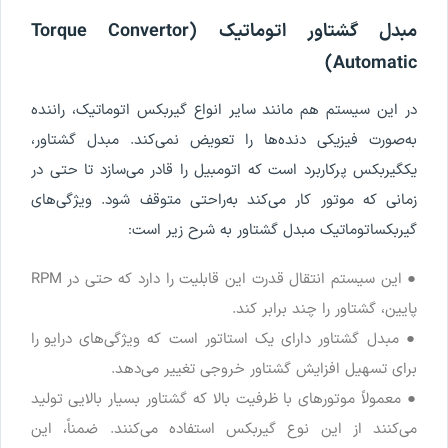
مبدل
گشتاور
اتوماتیک
(
Convertor
Torque
)
Automatic
در
این
سیستم
هم
مانند
سایر
انواع
گیربکس
اتوماتیک
،
راننده
به
صورت
فیزیکی
دنده
ها
را
تعویض
نمی
کند
.
مبدل
گشتاور
،
یک
گیربکس
پرکاربرد
است
که
اتومبیل
را
قادر
می
سازد
تا
حتی
در
زمانی
که
موتور
کار
می
کند
به
راحتی
متوقف
شود
.
ویژگی
های
گیربکس
اتوماتیک
مبدل
گشتاور
به
شرح
زیر
است
:
●
این
سیستم
انتقال
قدرت
این
قابلیت
را
دارد
که
حتی
در
RPM
پایین
،
گشتاور
را
چند
برابر
کند
.
●
مبدل
گشتاور
دارای
یک
استاتور
است
که
ویژگی
های
درایو
را
برای
تسهیل
افزایش
گشتاور
خروجی
تغییر
می
دهد
.
●
معمولا
ً
موتورهای
با
ظرفیت
بالا
که
گشتاور
بسیار
بالایی
تولید
می
کنند
از
این
نوع
گیربکس
استفاده
می
کنند
.
ضمنا
ً،
این