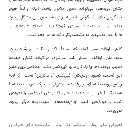
نشان
می
دهد
،
می
تواند
بسیار
دشوار
باشد
.
البته
واقعا
ً
هیچ
جایگزینی
برای
یک
گوش
ِ
باتجربه
برای
تشخیص
این
مشکل
وجود
ندارد
!
پس
در
صورت
شنیدن
کوچک
ترین
صدای
غیرعادی
از
gearbox
به
سرعت
به
یک
تعمیرکار
باتجربه
مراجعه
کنید
.
گاهی
اوقات
هم
ناله
ای
که
نسبتا
ً
ناگهانی
ظاهر
می
شود
و
در
مدت
زمان
کوتاهی
بسیار
بلند
می
شود
،
می
تواند
نشان
دهندۀ
آسیب
به
دنده
ها
یا
یاتاقان
های
گیربکس
باشد
.
محتمل
ترین
منبع
این
آسیب
،
کمبود
روغن
کاری
گیربکس
(
واسکازین
)
است
.
اگر
لایۀ
روغن
ِ
روی
دندانه
های
چرخ
دنده
،
بیش
ازحد
نازک
شود
،
دندانه
ها
همدیگر
را
خراش
می
دهند
و
حتی
اگر
روغن
گیربکس
را
تعویض
کنید
یا
دوباره
پ
ر
کنید
،
چرخ
دنده
های
آسیب
دیده
هرگز
بهبود
نمی
یابند
.
تعویض
مکرر
روغن
گیربکس
یک
روش
اثبات
شده
برای
جلوگیری