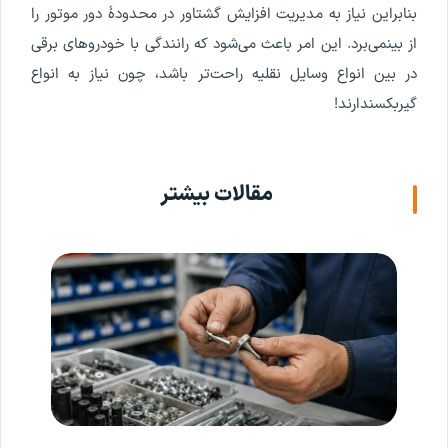
بنابراین
نیاز
به
مدیریت
افزایش
گشتاور
در
محدودۀ
دور
موتور
را
از
بین
می
برد
.
این
امر
باعث
می
شود
که
رانندگی
با
خودروهای
برقی
در
بین
انواع
وسایل
نقلیه
راحت
تر
باشد
،
چون
نیاز
به
انواع
گیربکس
ندارند
!
مقالات بیشتر