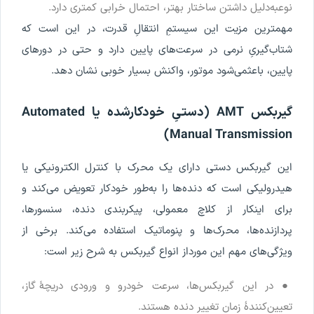
نوع
به
دلیل
داشتن
ساختار
بهتر
،
احتمال
خرابی
کمتری
دارد
.
مهمترین
مزیت
این
سیستم
ِ
انتقال
ِ
قدرت
،
در
این
است
که
شتاب
گیری
ِ
نرمی
در
سرعت
های
پایین
دارد
و
حتی
در
دورهای
پایین
،
باعث
می
شود
موتور
،
واکنش
بسیار
خوبی
نشان
دهد
.
گیربکس
AMT
(
دستی
ِ
خودکارشده
یا
Automated
)
Manual
Transmission
این
گیربکس
دستی
دارای
یک
محرک
با
کنترل
الکترونیکی
یا
هیدرولیکی
است
که
دنده
ها
را
به
طور
خودکار
تعویض
می
کند
و
برای
این
کار
از
کلاچ
معمولی
،
پیکربندی
دنده
،
سنسورها
،
پردازنده
ها
،
محرک
ها
و
پنوماتیک
استفاده
می
کند
.
برخی
از
ویژگی
های
مهم
این
مورد
از
انواع
گیربکس
به
شرح
زیر
است
:
●
در
این
گیربکس
ها
،
سرعت
خودرو
و
ورودی
دریچۀ
گاز
،
تعیین
کنندۀ
زمان
تغییر
دنده
هستند
.