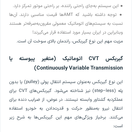
●
این
سیستم
به
جای
راحتی
راننده
،
بر
راحتی
موتور
تمرکز
دارد
.
●
توجه
داشته
باشید
که
AMT
ها
قیمت
مناسبی
دارند
.
آن
ها
نسبت
به
سیستم
های
اتوماتیک
معمولی
مقرون
به
صرفه
تر
هستند
و
بنابراین
در
ایران
بسیار
مورد
استفاده
قرار
می
گیرند
!
مزیت
مهم
این
نوع
گیربکس
،
راندمان
بالای
سوخت
آن
است
.
گیربکس
CVT
اتوماتیک
(
متغیر
پیوسته
یا
)
Continuously
Variable
Transmission
این
نوع
گیربکس
به
عنوان
سیستم
انتقال
پولی
(
pulley
)
یا
بدون
پله
(
less
–
step
)
نیز
شناخته
می
شود
.
گیربکس
های
CVT
برای
عملکرد
به
گشتاور
وابسته
نیستند
.
در
عوض
،
از
ضرایب
دنده
برای
انتقال
نیرو
به
منظور
حرکت
و
قدرت
دادن
به
خودرو
استفاده
می
کنند
.
برخی
از
ویژگی
های
مهم
این
گیربکس
ها
به
شرح
زیر
است
: