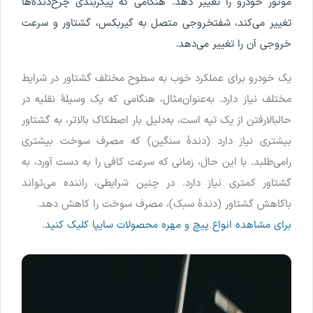
موتور
خودرو
را
تغییر
دهد
.
هنگامی
که
پیکربندی
چرخ
دنده
ها
تغییر
می
کند
،
شفت
خروجی
متصل
به
گیربکس
،
گشتاور
و
سرعت
خروجی
آن
را
تغییر
می
دهد
.
یک
خودرو
برای
عملکرد
خوب
به
سطوح
مختلف
گشتاور
در
شرایط
مختلف
نیاز
دارد
.
به
عنوان
مثال
،
هنگامی
که
یک
وسیلۀ
نقلیه
در
حال
بالارفتن
از
یک
تپه
است
،
به
دلیل
بار
اصطکاک
بالاتر
،
به
گشتاور
بیشتری
نیاز
دارد
(
دندۀ
سنگین
)
که
مصرف
سوخت
بیشتری
را
می
طلبد
.
با
این
حال
،
زمانی
که
سرعت
کافی
را
به
دست
آورد
،
به
گشتاور
کمتری
نیاز
دارد
.
در
چنین
شرایطی
،
راننده
می
تواند
با
کاهش
گشتاور
(
دندۀ
سبک
)،
مصرف
سوخت
را
کاهش
دهد
.
برای مشاهده انواع پیچ و مهره محصولات سایپا کلیک کنید.