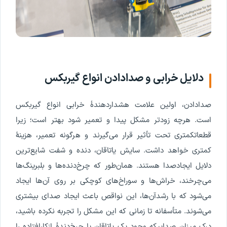
دلایل
خرابی
و
صدادادن
انواع
گیربکس
صدادادن
،
اولین
علامت
هشداردهندۀ
خرابی
انواع
گیربکس
است
.
هرچه
زودتر
مشکل
پیدا
و
تعمیر
شود
بهتر
است
؛
زیرا
قطعات
کمتری
تحت
تأثیر
قرار
می
گیرند
و
هرگونه
تعمیر
،
هزینۀ
کمتری
خواهد
داشت
.
سایش
یاتاقان
،
دنده
و
شفت
شایع
ترین
دلایل
ایجاد
صدا
هستند
.
همان
طور
که
چرخ
دنده
ها
و
بلبرینگ
ها
می
چرخند
،
خراش
ها
و
سوراخ
های
کوچکی
بر
روی
آن
ها
ایجاد
می
شود
که
با
رشد
آن
ها
،
این
نواقص
باعث
ایجاد
صدای
بیشتری
می
شوند
.
متأسفانه
تا
زمانی
که
این
مشکل
را
تجربه
نکرده
باشید
،
درک
میزان
صدایی
که
وجود
یک
یاتاقان
یا
چرخ
دندۀ
ازکارافتاده
را