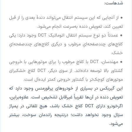
شده
است
:
●
از
آنجایی
که
این
سیستم
انتقال
می
تواند
دندۀ
بعدی
را
از
قبل
تعیین
کند
،
تعویض
دنده
به
سرعت
انجام
می
شود
.
●
عمدتا
ً
دو
نوع
سیستم
انتقال
اتوماتیک
DCT
وجود
دارد
؛
یکی
کلاچ
های
چندصفحه
ای
ِ
مرطوب
و
دیگری
کلاچ
های
چندصفحه
ای
خشک
.
●
مهندسان
،
DCT
با
کلاچ
مرطوب
را
برای
موتورهایی
با
خروجی
گشتاور
بالا
توسعه
داده
اند
.
از
سوی
دیگر
،
DCT
کلاچ
خشک
برای
موتورهای
کوچک
تر
با
گشتاور
خروجی
کمتر
ایده
آل
است
.
این
گیربکس
در
بسیاری
از
خودروهای
پرفورمنس
وجود
دارد
که
تعویض
دنده
در
آن
ها
تقریبا
ً
غیرقابل
تشخیص
است
.
علاوه
براین
،
اگر
خودرو
دارای
DCT
کلاچ
خشک
باشد
،
هیچ
تلفاتی
در
پمپاژ
سی
ال
وجود
نخواهد
داشت
؛
درنتیجه
راندمان
سوخت
،
بیشتر
می
شود
.