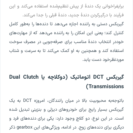
برای
فراخوانی
یک
دندۀ
از
پیش
تنظیم
شده
استفاده
می
کند
و
این
فرآیند
با
درگیرکردن
دندۀ
جدید
،
دندۀ
قبلی
را
جدا
می
کند
.
گیربکس
دستی
به
راننده
اجازه
می
دهد
تا
دنده
ها
را
به
طور
کامل
کنترل
کند
؛
یعنی
این
امکان
را
به
راننده
می
دهد
که
از
مهارت
های
خود
در
انتخاب
دندۀ
مناسب
برای
صرفه
جویی
در
مصرف
سوخت
استفاده
کند
و
همچنین
به
او
کمک
می
کند
تا
به
سرعت
و
شتاب
موردنظر
خود
دست
یابد
.
گیربکس
DCT
اتوماتیک
(
دوکلاچه
یا
Clutch
Dual
)
Transmissions
باتوجه
به
محبوبیت
بالا
در
میان
رانندگان
،
امروزه
DCT
به
یک
گیربکس
بسیار
رایج
برای
خودروهای
دیزلی
و
بنزینی
تبدیل
شده
است
.
در
این
نوع
،
دو
کلاچ
وجود
دارد
:
یکی
برای
دنده
های
فرد
و
دیگری
برای
دنده
های
زوج
.
در
ادامه
،
ویژگی
های
این
gearbox
ذکر