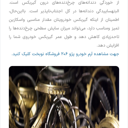
از
خوردگی
دندانه
های
چرخ
دنده
های
درون
گیربکس
است
.
البته
ساییدگی
دندانه
ها
در
کل
اجتناب
ناپذیر
است
.
بااین
حال
،
اطمینان
از
اینکه
گیربکس
خودرویتان
مقدار
مناسبی
واسکازین
تمیز
و
مناسب
دارد
،
می
تواند
میزان
سایش
سطحی
چرخ
دنده
ها
را
تاحدزیادی
کاهش
دهد
و
طول
عمر
گیربکس
خودروی
شما
را
افزایش
دهد
.
جهت مشاهده آرم خودرو پژو ۲۰۶ فروشگاه نوبخت کلیک کنید.