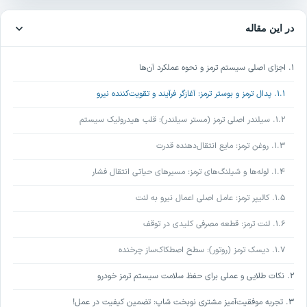
در این مقاله
۱. اجزای اصلی سیستم ترمز و نحوه عملکرد آن‌ها
۱.۱. پدال ترمز و بوستر ترمز: آغازگر فرآیند و تقویت‌کننده نیرو
۱.۲. سیلندر اصلی ترمز (مستر سیلندر): قلب هیدرولیک سیستم
۱.۳. روغن ترمز: مایع انتقال‌دهنده قدرت
۱.۴. لوله‌ها و شیلنگ‌های ترمز: مسیرهای حیاتی انتقال فشار
۱.۵. کالیپر ترمز: عامل اصلی اعمال نیرو به لنت
۱.۶. لنت ترمز: قطعه مصرفی کلیدی در توقف
۱.۷. دیسک ترمز (روتور): سطح اصطکاک‌ساز چرخنده
۲. نکات طلایی و عملی برای حفظ سلامت سیستم ترمز خودرو
۳. تجربه موفقیت‌آمیز مشتری نوبخت شاپ: تضمین کیفیت در عمل!