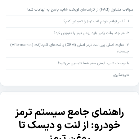
سوالات متداول (FAQ) از کارشناسان نوبخت شاپ: پاسخ به ابهامات شما
۱. آیا می‌توانم خودم لنت ترمز را تعویض کنم؟
۲. هر چند وقت یکبار باید روغن ترمز را تعویض کرد؟
۳. تفاوت اصلی بین لنت ترمز اصلی (OEM) و لنت‌های افترمارکت (Aftermarket)
چیست؟
با نوبخت شاپ، ایمنی سفر شما تضمین می‌شود!
نتیجه‌گیری
راهنمای جامع سیستم ترمز
خودرو: از لنت و دیسک تا
روغن ترمز