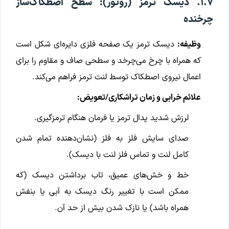
۱.۷. دیسک ترمز (روتور): سطح اصطکاک‌ساز
چرخنده
وظیفه:
دیسک ترمز یک صفحه فلزی دایره‌ای شکل است
که همراه با چرخ می‌چرخد و سطحی صاف و مقاوم را برای
اعمال نیروی اصطکاک توسط لنت ترمز فراهم می‌کند.
علائم خرابی و زمان تراشکاری/تعویض:
لرزش شدید پدال ترمز یا فرمان هنگام ترمزگیری.
صدای سایش فلز به فلز (نشان‌دهنده تمام شدن
کامل لنت و تماس فلز لنت با دیسک).
خط و خش‌های عمیق، تاب برداشتن دیسک (که
ممکن است با تغییر رنگ دیسک به آبی یا بنفش
همراه باشد) یا نازک شدن بیش از حد آن.