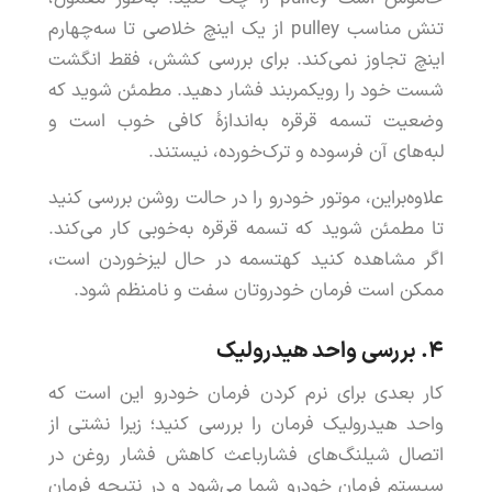
تنش
مناسب
pulley
از
یک
اینچ
خلاصی
تا
سه
چهارم
اینچ
تجاوز
نمی
کند
.
برای
بررسی
کشش
،
فقط
انگشت
شست
خود
را
روی
کمربند
فشار
دهید
.
مطمئن
شوید
که
وضعیت
تسمه
قرقره
به
اندازۀ
کافی
خوب
است
و
لبه
های
آن
فرسوده
و
ترک
خورده
،
نیستند
.
علاوه
براین
،
موتور
خودرو
را
در
حالت
روشن
بررسی
کنید
تا
مطمئن
شوید
که
تسمه
قرقره
به
خوبی
کار
می
کند
.
اگر
مشاهده
کنید
که
تسمه
در
حال
لیزخوردن
است
،
ممکن
است
فرمان
خودروتان
سفت
و
نامنظم
شود
.
۴.
بررسی
واحد
هیدرولیک
کار
بعدی
برای
نرم
کردن
فرمان
خودرو
این
است
که
واحد
هیدرولیک
فرمان
را
بررسی
کنید
؛
زیرا
نشتی
از
اتصال
شیلنگ
های
فشار
باعث
کاهش
فشار
روغن
در
سیستم
فرمان
خودرو
شما
می
شود
و
در
نتیجه
فرمان