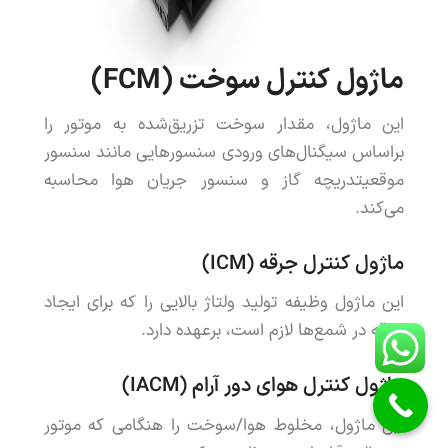
ماژول
کنترل
سوخت
(
FCM
)
این
ماژول
،
مقدار
سوخت
تزریق
شده
به
موتور
را
براساس
سیگنال
های
ورودی
سنسورهایی
مانند
سنسور
موقعیت
دریچه
گاز
و
سنسور
جریان
هوا
محاسبه
می
کند
.
ماژول
کنترل
جرقه
(
ICM
)
این
ماژول
وظیفه
تولید
ولتاژ
بالایی
را
که
برای
ایجاد
جرقه
در
شمع
ها
لازم
است
،
برعهده
دارد
.
ماژول
کنترل
هوای
دور
آرام
(
IACM
)
این
ماژول
،
مخلوط
هوا
/
سوخت
را
هنگامی
که
موتور