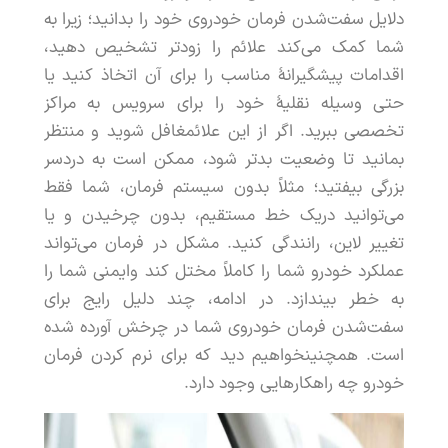
دلایل
سفت
شدن
فرمان
خودروی
خود
را
بدانید
؛
زیرا
به
شما
کمک
می
کند
علائم
را
زودتر
تشخیص
دهید
،
اقدامات
پیشگیرانۀ
مناسب
را
برای
آن
اتخاذ
کنید
یا
حتی
وسیله
نقلیۀ
خود
را
برای
سرویس
به
مراکز
تخصصی
ببرید
.
اگر
از
این
علائم
غافل
شوید
و
منتظر
بمانید
تا
وضعیت
بدتر
شود
،
ممکن
است
به
دردسر
بزرگی
بیفتید
؛
مثلا
ً
بدون
سیستم
فرمان
،
شما
فقط
می
توانید
در
یک
خط
مستقیم
،
بدون
چرخیدن
و
یا
تغییر
لاین
،
رانندگی
کنید
.
مشکل
در
فرمان
می
تواند
عملکرد
خودرو
شما
را
کاملا
ً
مختل
کند
و
ایمنی
شما
را
به
خطر
بیندازد
.
در
ادامه
،
چند
دلیل
رایج
برای
سفت
شدن
فرمان
خودروی
شما
در
چرخش
آورده
شده
است
.
همچنین
خواهیم
دید
که
برای
نرم
کردن
فرمان
خودرو
چه
راهکارهایی
وجود
دارد
.