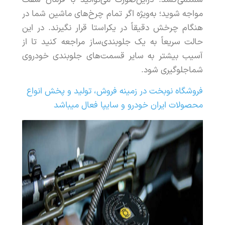
مواجه
شوید
؛
به
ویژه
اگر
تمام
چرخ
های
ماشین
شما
در
هنگام
چرخش
دقیقا
ً
در
یک
راستا
قرار
نگیرند
.
در
این
حالت
سریعا
ً
به
یک
جلوبندی
ساز
مراجعه
کنید
تا
از
آسیب
بیشتر
به
سایر
قسمت
های
جلوبندی
خودروی
شما
جلوگیری
شود
.
فروشگاه نوبخت در زمینه فروش، تولید و پخش انواع
محصولات ایران خودرو و سایپا فعال میباشد