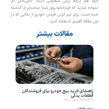
خود
هم
درجه
نرمی
متفاوتی
دارند
.
بااین
حال
اگر
متوجه
شدید
که
فرمان
خودروی
شما
سخت
تر
از
گذشته
شده
است
،
برای
نرم
کردن
فرمان
خودرو
از
نکاتی
که
در
این
مقاله
گفتیم
استفاده
کنید
.
مقالات بیشتر
راهنمای خرید پیچ خودرو برای فروشندگان
قطعات یدکی
۱۴۰۵/۰۵/۱۳
بدون دیدگاه
بیشتر بخوانید