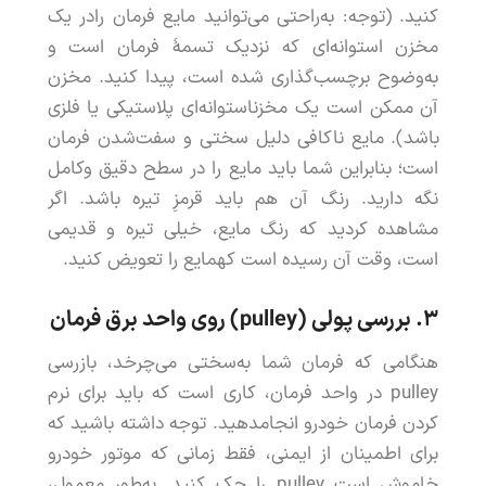
کنید
. (
توجه
:
به
راحتی
می
توانید
مایع
فرمان
را
در
یک
مخزن
استوانه
ای
که
نزدیک
تسمۀ
فرمان
است
و
به
وضوح
برچسب
گذاری
شده
است
،
پیدا
کنید
.
مخزن
آن
ممکن
است
یک
مخزن
استوانه
ای
پلاستیکی
یا
فلزی
باشد
).
مایع
ناکافی
دلیل
سختی
و
سفت
شدن
فرمان
است
؛
بنابراین
شما
باید
مایع
را
در
سطح
دقیق
و
کامل
نگه
دارید
.
رنگ
آن
هم
باید
قرمز
ِ
تیره
باشد
.
اگر
مشاهده
کردید
که
رنگ
مایع
،
خیلی
تیره
و
قدیمی
است
،
وقت
آن
رسیده
است
که
مایع
را
تعویض
کنید
.
۳.
بررسی
پولی
(
pulley
)
روی
واحد
برق
فرمان
هنگامی
که
فرمان
شما
به
سختی
می
چرخد
،
بازرسی
pulley
در
واحد
فرمان
،
کاری
است
که
باید
برای
نرم
کردن
فرمان
خودرو
ا
نجام
دهید
.
توجه
داشته
باشید
که
برای
اطمینان
از
ایمنی
،
فقط
زمانی
که
موتور
خودرو
خاموش
است
pulley
را
چک
کنید
.
به
طور
معمول
،