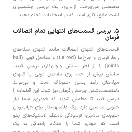
به
سختی
می
چرخد
.
ازاین
رو
،
یک
بررسی
چشمی
برای
نشت
مایع
،
کاری
است
که
در
اینجا
باید
انجام
دهید
.
۵.
بررسی
قسمت
های
انتهایی
تمام
اتصالات
فرمان
قسمت
های
انتهای
اتصالات
مانند
انتهای
میله
های
رابط
فرمان
و
چرخ
ها
(
rod
tie
)
و
مفاصل
توپی
(
ball
joints
)
را
از
نظر
سایش
و
روان
کاری
بررسی
کنید
.
سایش
بیش
از
حد
،
روی
مفاصل
توپی
یا
انتهای
میله
های
رابط
بسیار
خطرناک
است
و
می
تواند
باعث
سخت
شدن
چرخش
فرمان
نیز
شود
.
این
قطعات
را
بررسی
کنید
تا
مطمئن
شوید
که
خودروی
شما
تراز
جلویی
مناسبی
دارد
.
یک
علامت
هشدار
برای
خراب
بودن
جلوبندی
ماشین
،
فرسودگی
نامنظم
لاستیک
های
جلو
است
که
خودرو
شما
را
هنگام
رانندگی
به
یک
سمت
می
کشد
.
دراین
صورت
می
توانید
با
فرمان
سفت