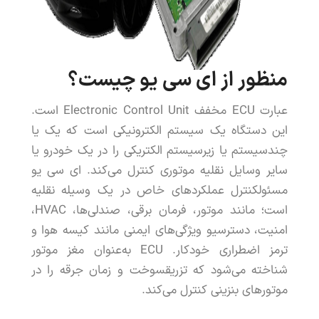
منظور
از
ای
سی
یو
چیست
؟
عبارت
ECU
مخفف
Unit
Control
Electronic
است
.
این
دستگاه
یک
سیستم
الکترونیکی
است
که
یک
یا
چند
سیستم
یا
زیرسیستم
الکتریکی
را
در
یک
خودرو
یا
سایر
وسایل
نقلیه
موتوری
کنترل
می
کند
.
ای
سی
یو
مسئول
کنترل
عملکردهای
خاص
در
یک
وسیله
نقلیه
است
؛
مانند
موتور
،
فرمان
برقی
،
صندلی
ها
،
HVAC
،
امنیت
،
دسترسی
و
ویژگی
های
ایمنی
مانند
کیسه
هوا
و
ترمز
اضطراری
خودکار
.
ECU
به
عنوان
مغز
موتور
شناخته
می
شود
که
تزریق
سوخت
و
زمان
جرقه
را
در
موتورهای
بنزینی
کنترل
می
کند
.