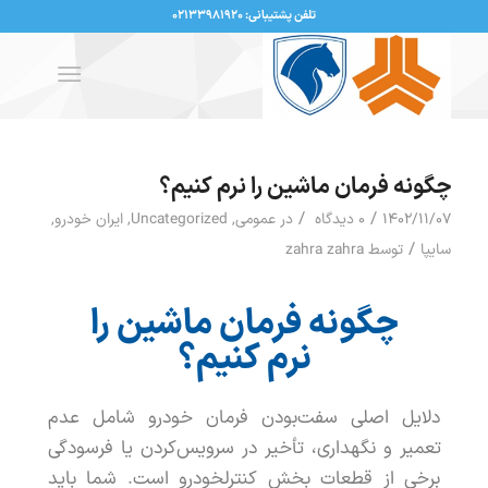
تلفن پشتیبانی: ۰۲۱۳۳۹۸۱۹۲۰
چگونه فرمان ماشین را نرم کنیم؟
/
/
۱۴۰۲/۱۱/۰۷
۰ دیدگاه
در
عمومی
,
Uncategorized
,
ایران خودرو
,
/
سایپا
توسط
zahra zahra
چگونه فرمان ماشین را
نرم کنیم؟
دلایل
اصلی
سفت
بودن
فرمان
خودرو
شامل
عدم
تعمیر
و
نگهداری
،
تأخیر
در
سرویس
کردن
یا
فرسودگی
برخی
از
قطعات
بخش
کنترل
خودرو
است
.
شما
باید