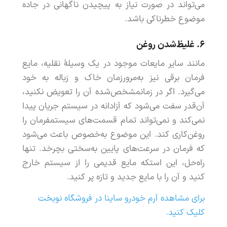
می
تواند
در
صورت
نیاز
به
پیچیدن
ناگهانی
در
جاده
موضوع
خطرناکی
باشد
.
۶.
غلیظ
شدن
روغن
مانند
سایر
مایعات
موجود
در
یک
وسیلۀ
نقلیه
،
مایع
فرمان
برقی
نیز
به
مرورزمان
خاک
و
زباله
به
خود
می
گیرد
.
اگر
در
زمان
مشخص
شده
آن
را
تعویض
نکنید
،
آن
قدر
سفت
می
شود
که
آزادانه
در
سیستم
جریان
پیدا
نمی
کند
و
نمی
تواند
تمام
قسمت
های
سیستم
فرمان
را
روغن
کاری
کند
.
این
موضوع
به
خصوص
باعث
می
شود
که
فرمان
در
سرعت
های
پایین
به
سختی
بچرخد
.
تنها
راه
حل
،
این
است
که
مایع
قدیمی
را
از
سیستم
خارج
کنید
و
آن
را
با
مایع
جدید
و
تازه
پر
کنید
.
برای مشاهده آرم خودرو ساینا در فروشگاه نوبخت
کلیک کنید.