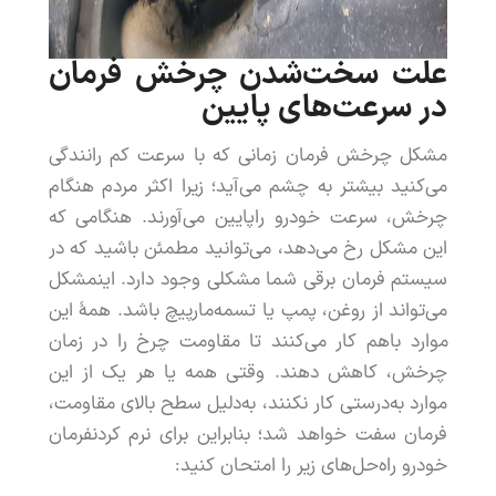
علت
سخت
شدن
چرخش
فرمان
در
سرعت
های
پایین
مشکل
چرخش
فرمان
زمانی
که
با
سرعت
کم
رانندگی
می
کنید
بیشتر
به
چشم
می
آید
؛
زیرا
اکثر
مردم
هنگام
چرخش
،
سرعت
خودرو
را
پایین
می
آورند
.
هنگامی
که
این
مشکل
رخ
می
دهد
،
می
توانید
مطمئن
باشید
که
در
سیستم
فرمان
برقی
شما
مشکلی
وجود
دارد
.
این
مشکل
می
تواند
از
روغن
،
پمپ
یا
تسمه
مارپیچ
باشد
.
همۀ
این
موارد
باهم
کار
می
کنند
تا
مقاومت
چرخ
را
در
زمان
چرخش
،
کاهش
دهند
.
وقتی
همه
یا
هر
یک
از
این
موارد
به
درستی
کار
نکنند
،
به
دلیل
سطح
بالای
مقاومت
،
فرمان
سفت
خواهد
شد
؛
بنابراین
برای
نرم
کردن
فرمان
خودرو
راه
حل
های
زیر
را
امتحان
کنید
: