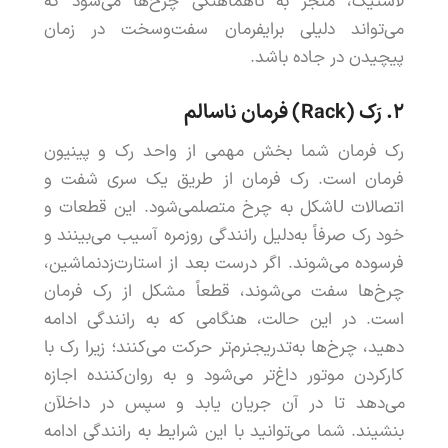
لاستیک
،
منجر
به
ناهماهنگی
چرخ
ها
می
شود
که
می
تواند
دلیلی
برای
فرمان
سفت
وسخت
در
زمان
پیچیدن
در
جاده
باشد
.
۲.
ر
ک
(
Rack
)
فرمان
ناسالم
رک
فرمان
شما
بخش
مهمی
از
واحد
رک
و
پینیون
فرمان
است
.
رک
فرمان
از
طریق
یک
سری
شفت
و
اتصالات
U
شکل
به
چرخ
متصل
می
شود
.
این
قطعات
و
خود
رک
صرفا
ً
به
دلیل
رانندگی
روزمره
آسیب
می
بینند
و
فرسوده
می
شوند
.
اگر
درست
بعد
از
استارت
زدن
ماشین
،
چرخ
ها
سفت
می
شوند
،
قطعا
ً
مشکل
از
رک
فرمان
است
.
در
این
حالت
،
هنگامی
که
به
رانندگی
ادامه
دهید
،
چرخ
ها
به
تدریج
نرم
تر
حرکت
می
کنند
؛
زیرا
رک
با
کارکردن
موتور
داغ
تر
می
شود
و
به
روان
کننده
اجازه
می
دهد
تا
در
آن
جریان
یابد
و
سپس
در
داخل
آن
بنشیند
.
شما
می
توانید
با
این
شرایط
به
رانندگی
ادامه