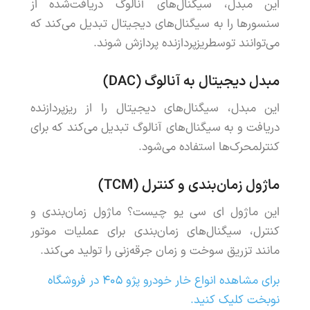
این
مبدل
،
سیگنال
های
آنالوگ
دریافت
شده
از
سنسورها
را
به
سیگنال
های
دیجیتال
تبدیل
می
کند
که
می
توانند
توسط
ریزپردازنده
پردازش
شوند
.
مبدل
دیجیتال
به
آنالوگ
(
DAC
)
این
مبدل
،
سیگنال
های
دیجیتال
را
از
ریزپردازنده
دریافت
و
به
سیگنال
های
آنالوگ
تبدیل
می
کند
که
برای
کنترل
محرک
ها
استفاده
می
شود
.
ماژول
زمان
بندی
و
کنترل
(
TCM
)
این
ماژول
ای
سی
یو
چیست
؟
ماژول
زمان
بندی
و
کنترل
،
سیگنال
های
زمان
بندی
برای
عملیات
موتور
مانند
تزریق
سوخت
و
زمان
جرقه
زنی
را
تولید
می
کند
.
برای مشاهده انواع خار خودرو پژو ۴۰۵ در فروشگاه
نوبخت کلیک کنید.