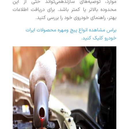
موارد
،
توصیه
های
سازنده
می
تواند
حتی
از
این
محدوده
بالاتر
یا
کمتر
باشد
.
برای
دریافت
اطلاعات
بهتر
،
راهنمای
خودروی
خود
را
بررسی
کنید
.
براس مشاهده انواع پیچ ومهره محصولات ایرات
خودرو کلیک کنید.