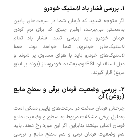
۱.
بررسی
فشار
باد
لاستیک
خودرو
اگر
متوجه
شدید
که
فرمان
شما
در
سرعت
های
پایین
به
سختی
می
چرخد
،
اولین
چیزی
که
برای
نرم
کردن
فرمان
خودرو
باید
بررسی
کنید
،
فشار
باد
تمام
لاستیک
های
خودروی
شما
خواهد
بود
.
همۀ
لاستیک
های
خودرو
باید
با
هوای
مساوی
پر
شوند
و
ذیل
استاندارد
PSI
توصیه
شده
خودروساز
(
پوند
بر
اینچ
مربع
)
قرار
گیرند
.
۲.
بررسی
وضعیت
فرمان
برقی
و
سطح
مایع
(
روغن
)
آن
چرخش
فرمان
سخت
در
سرعت
های
پایین
ممکن
است
به
دلیل
برخی
مشکلات
مربوط
به
سطح
و
وضعیت
مایع
فرمان
اتفاق
بیفتد
؛
بنابراین
اگر
این
مورد
رخ
دهد
،
باید
هم
وضعیت
فرمان
برقی
و
هم
سطح
مایع
را
بررسی