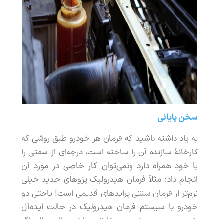
سخن
پایانی
به
یاد
داشته
باشید
که
فرمان
هر
خودرو
طبق
روشی
که
کارخانۀ
سازنده
آن
را
ساخته
است
،
درجه
ای
از
سفتی
را
با
خود
همراه
دارد
و
نمی
توان
کار
خاصی
در
مورد
آن
انجام
داد
؛
مثلا
ً
فرمان
هیدرولیک
پژوهای
جدید
خیلی
نرم
تر
از
فرمان
سنتی
پرایدهای
قدیمی
است
!
یا
حتی
دو
خودرو
با
سیستم
فرمان
هیدرولیک
در
حالت
ایده
آل