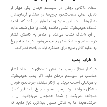
سطح
ناکافی
روغن
در
سیستم
فرمان
یکی
دیگر
از
دلایل
اصلی
سفت
شدن
چرخ
ها
در
هنگام
فرمان
دادن
به
آن
ها
است
.
این
مورد
زمانی
اتفاق
می
افتد
که
ناحیۀ
شلنگ
هیدرولیک
نشتی
داشته
باشد
یا
شل
شود
.
مایع
از
آن
شکاف
نشت
می
کند
و
منجر
به
کاهش
فشار
در
سیستم
و
خشک
شدن
پمپ
می
شود
.
در
نتیجه
چرخ
به
اندازه
کافی
مایع
برای
عملکرد
آزاد
دریافت
نمی
کند
.
۵.
خرابی
پمپ
در
کنار
سی
ال
،
پمپ
نیز
نقش
عمده
ای
در
ایجاد
فشار
مناسب
در
سیستم
فرمان
دارد
.
اگر
پمپ
هیدرولیک
به
هردلیلی
آسیب
ببیند
یا
از
کار
بیفتد
،
چرخاندن
فرمان
مشکل
خواهد
بود
.
پمپ
معیوب
چرخ
را
به
طور
کامل
متوقف
نمی
کند
و
شما
همچنان
می
توانید
آن
را
حرکت
دهید
؛
اما
به
تلاش
بسیار
بیشتری
نیاز
دارید
که