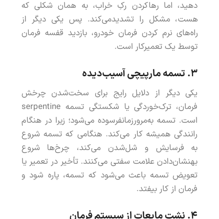
دهید
،
اما
رهاکردن
رک
ِ
خراب
،
به
همان
شکلی
که
هست
،
مشکل
را
تشدید
می
کند
.
پس
یکی
دیگر
از
راه
های
نرم
کردن
فرمان
خودرو
،
بازدید
قفسه
فرمان
توسط
یک
تعمیرکار
است
.
۳.
تسمه
مارپیچی
آسیب
دیده
یکی
دیگر
از
دلایل
رایج
برای
سخت
شدن
چرخش
فرمان
،
ترک
خوردگی
یا
شکستگی
تسمه
serpentine
است
.
تسمه
به
مرورزمان
فرسوده
می
شود
؛
زیرا
در
هنگام
رانندگی
همیشه
کار
می
کند
.
هنگامی
که
تسمه
شروع
به
فرسایش
و
شل
شدن
می
کند
،
چرخ
ها
شروع
به
نشان
دادن
علامت
سفتی
می
کنند
.
تأخیر
در
تعمیر
یا
تعویض
تسمه
باعث
می
شود
که
تسمه
،
پاره
شود
و
فرمان
از
کار
بیفتد
.
۴.
نشت
مایعات
از
سیستم
فرمان