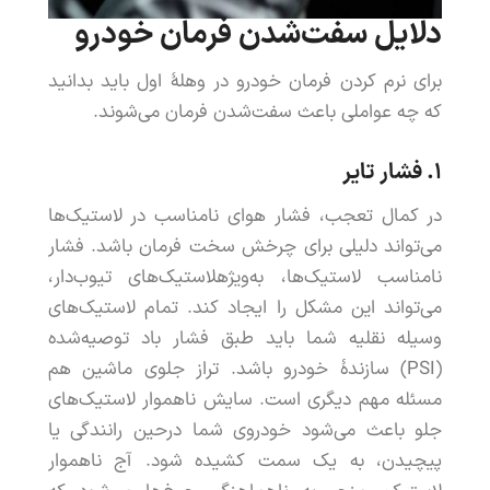
دلایل
سفت
شدن
فرمان
خودرو
برای
نرم
کردن
فرمان
خودرو
در
وهلۀ
اول
باید
بدانید
که
چه
عواملی
باعث
سفت
شدن
فرمان
می
شوند
.
۱.
فشار
تایر
در
کمال
تعجب
،
فشار
هوای
نامناسب
در
لاستیک
ها
می
تواند
دلیلی
برای
چرخش
سخت
فرمان
باشد
.
فشار
نامناسب
لاستیک
ها
،
به
ویژه
لاستیک
های
تیوب
دار
،
می
تواند
این
مشکل
را
ایجاد
کند
.
تمام
لاستیک
های
وسیله
نقلیه
شما
باید
طبق
فشار
باد
توصیه
شده
(
PSI
)
سازندۀ
خودرو
باشد
.
تراز
جلوی
ماشین
هم
مسئله
مهم
دیگری
است
.
سایش
ناهموار
لاستیک
های
جلو
باعث
می
شود
خودروی
شما
در
حین
رانندگی
یا
پیچیدن
،
به
یک
سمت
کشیده
شود
.
آج
ناهموار