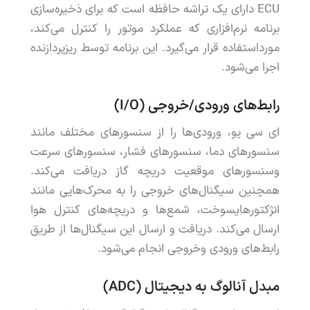
ECU
دارای
یک
تراشه
حافظه
است
که
برای
ذخیره
سازی
برنامه
نرم
افزاری
که
عملکرد
موتور
را
کنترل
می
کند
،
مورد
استفاده
قرار
می
گیرد
.
این
برنامه
توسط
ریزپردازنده
اجرا
می
شود
.
رابط
های
ورودی
/
خروجی
(
O
/
I
)
ای
سی
یو
،
ورودی
ها
را
از
سنسورهای
مختلف
مانند
سنسورهای
دما
،
سنسورهای
فشار
،
سنسورهای
سرعت
و
سنسورهای
موقعیت
دریچه
گاز
دریافت
می
کند
.
همچنین
سیگنال
های
خروجی
را
به
محرک
هایی
مانند
انژکتورهای
سوخت
،
شمع
ها
و
دریچه
های
کنترل
هوا
ارسال
می
کند
.
دریافت
و
ارسال
این
سیگنال
ها
از
طریق
رابط
های
ورودی
و
خروجی
انجام
می
شود
.
مبدل
آنالوگ
به
دیجیتال
(
ADC
)