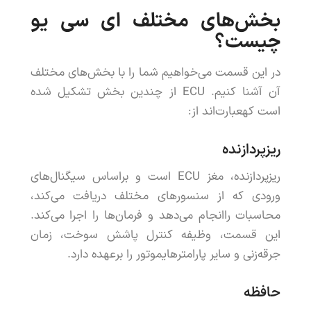
بخش
های
مختلف
ای
سی
یو
چیست
؟
در
این
قسمت
می
خواهیم
شما
را
با
بخش
های
مختلف
آن
آشنا
کنیم
.
ECU
از
چندین
بخش
تشکیل
شده
است
که
عبارت
اند
از
:
ریزپردازنده
ریزپردازنده
،
مغز
ECU
است
و
براساس
سیگنال
های
ورودی
که
از
سنسورهای
مختلف
دریافت
می
کند
،
محاسبات
را
انجام
می
دهد
و
فرمان
ها
را
اجرا
می
کند
.
این
قسمت
،
وظیفه
کنترل
پاشش
سوخت
،
زمان
جرقه
زنی
و
سایر
پارامترهای
موتور
را
برعهده
دارد
.
حافظه