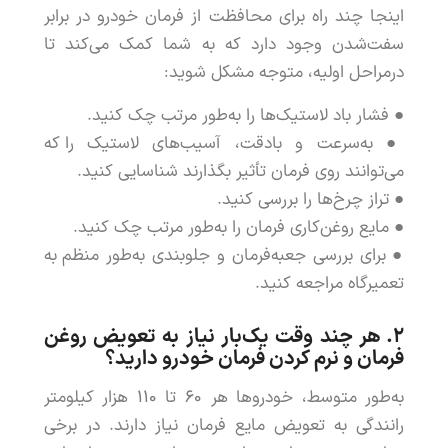
اینجا
چند
راه
برای
محافظت
از
فرمان
خودرو
در
برابر
سفت
شدن
وجود
دارد
که
به
شما
کمک
می
کند
تا
در
مراحل
اولیه
،
متوجه
مشکل
شوید
:
●
فشار
باد
لاستیک
ها
را
به
طور
مرتب
چک
کنید
.
●
به
سرعت
و
بادقت
،
آسیب
های
لاستیک
را
که
می
توانند
روی
فرمان
تأثیر
بگذارند
شناسایی
کنید
.
●
تراز
چرخ
ها
را
بررسی
کنید
.
●
مایع
روغن
کاری
فرمان
را
به
طور
مرتب
چک
کنید
.
●
برای
بررسی
جعبه
فرمان
و
جلوبندی
به
طور
منظم
به
تعمیرگاه
مراجعه
کنید
.
۲.
هر
چند
وقت
یک
بار
نیاز
به
تعویض
روغن
فرمان
و
نرم
کردن
فرمان
خودرو
دارید
؟
به
طور
متوسط
،
خودروها
هر
۶۰
تا
۱۱۰
هزار
کیلومتر
رانندگی
به
تعویض
مایع
فرمان
نیاز
دارند
.
در
برخی