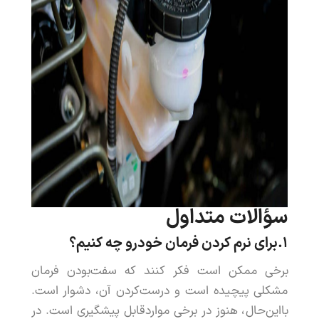
سؤالات
متداول
۱.
برای
نرم
کردن
فرمان
خودرو
چه
کنیم
؟
برخی
ممکن
است
فکر
کنند
که
سفت
بودن
فرمان
مشکلی
پیچیده
است
و
درست
کردن
آن
،
دشوار
است
.
بااین
حال
،
هنوز
در
برخی
موارد
قابل
پیشگیری
است
.
در