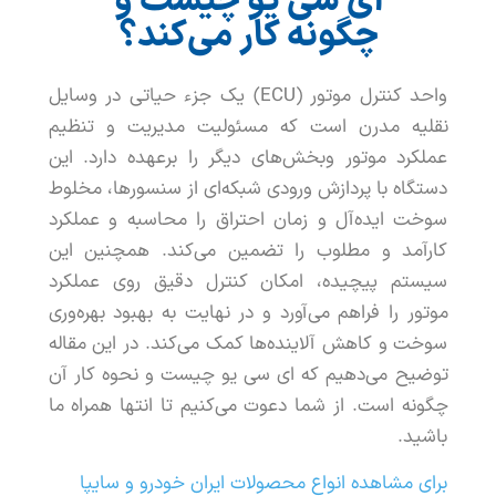
ای سی یو چیست و
چگونه کار می‌کند؟
واحد
کنترل
موتور
(
ECU
)
یک
جزء
حیاتی
در
وسایل
نقلیه
مدرن
است
که
مسئولیت
مدیریت
و
تنظیم
عملکرد
موتور
و
بخش
های
دیگر
را
برعهده
دارد
.
این
دستگاه
با
پردازش
ورودی
شبکه
ای
از
سنسورها
،
مخلوط
سوخت
ایده
آل
و
زمان
احتراق
را
محاسبه
و
عملکرد
کارآمد
و
مطلوب
را
تضمین
می
کند
.
همچنین
این
سیستم
پیچیده
،
امکان
کنترل
دقیق
روی
عملکرد
موتور
را
فراهم
می
آورد
و
در
نهایت
به
بهبود
بهره
وری
سوخت
و
کاهش
آلاینده
ها
کمک
می
کند
.
در
این
مقاله
توضیح
می
دهیم
که
ای
سی
یو
چیست
و
نحوه
کار
آن
چگونه
است
.
از
شما
دعوت
می
کنیم
تا
انتها
همراه
ما
باشید
.
برای مشاهده انواع محصولات ایران خودرو و سایپا