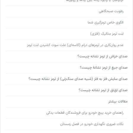
گردوغبار، یا وجود زباله بین پدها و روتورها
رطوبت صبحگاهی
الگوی خاص ترمزگیری شما
لنت ترمز متالیک (فلزی)
عدم روان‌کاری در ترمزهای درام (کاسه‌ای) علت سوت کشیدن لنت ترمز
صدای خراش از ترمز نشانه چیست؟
صدای جیغ از ترمز نشانۀ چیست؟
صدای سایش فلز به فلز (شبیه صدای سنگ‌زنی) از ترمز نشانه چیست؟
صدای تق‌تق از ترمز نشانه چیست؟
مقالات بیشتر
راهنمای خرید پیچ خودرو برای فروشندگان قطعات یدکی
نکات ضروری نگهداری خودرو در فصل زمستان