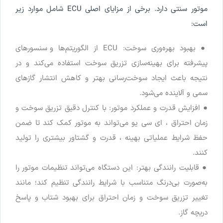
موتور
سنتی
دارد
.
برخی
از
مزایای
اصلی
ECU
شامل
موارد
زیر
است
:
●
بهبود
بهره
وری
سوخت
:
ECU
از
الگوریتم
ها
و
سنسورهای
پیشرفته
برای
بهینه
سازی
تزریق
سوخت
استفاده
می
کند
و
در
نتیجه
باعث
ایجاد
سوخت
رسانی
بهتر
و
کاهش
انتشار
گازهای
سمی
و
آلاینده
می
شود
.
●
افزایش
قدرت
و
عملکرد
موتور
:
با
کنترل
دقیق
تزریق
سوخت
و
زمان
احتراق
،
ای
سی
یو
می
تواند
به
موتور
کمک
کند
تا
ضمن
حفظ
شرایط
عملیاتی
بهینه
،
قدرت
و
گشتاور
بیشتری
را
تولید
کنند
.
●
قابلیت
رانندگی
بهتر
:
این
دستگاه
می
تواند
تنظیمات
موتور
را
به
صورت
بی
درنگ
متناسب
با
شرایط
رانندگی
تنظیم
کند
؛
مانند
تغییر
تزریق
سوخت
و
زمان
احتراق
برای
بهبود
شتاب
‌
و
پاسخ
دریچه
گاز
.