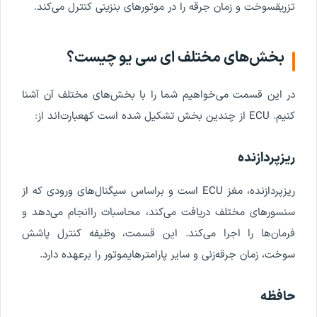
تزریق
سوخت
و
زمان
جرقه
را
در
موتورهای
بنزینی
کنترل
می
کند
.
بخش
های
مختلف
ای
سی
یو
چیست
؟
در
این
قسمت
می
خواهیم
شما
را
با
بخش
های
مختلف
آن
آشنا
کنیم
.
ECU
از
چندین
بخش
تشکیل
شده
است
که
عبارت
اند
از
:
ریزپردازنده
ریزپردازنده
،
مغز
ECU
است
و
براساس
سیگنال
های
ورودی
که
از
سنسورهای
مختلف
دریافت
می
کند
،
محاسبات
را
انجام
می
دهد
و
فرمان
ها
را
اجرا
می
کند
.
این
قسمت
،
وظیفه
کنترل
پاشش
سوخت
،
زمان
جرقه
زنی
و
سایر
پارامترهای
موتور
را
برعهده
دارد
.
حافظه