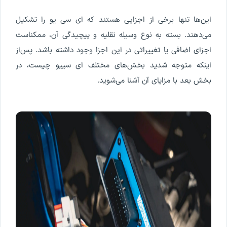
این
ها
تنها
برخی
از
اجزایی
هستند
که
ای
سی
یو
را
تشکیل
می
دهند
.
بسته
به
نوع
وسیله
نقلیه
و
پیچیدگی
آن
،
ممکن
است
اجزای
اضافی
یا
تغییراتی
در
این
اجزا
وجود
داشته
باشد
.
پس
از
اینکه
متوجه
شدید
بخش
های
مختلف
ای
سی
یو
چیست
،
در
بخش
بعد
با
مزایای
آن
آشنا
می
شوید
.