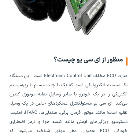
منظور
از
ای
سی
یو
چیست
؟
عبارت
ECU
مخفف
Unit
Control
Electronic
است
.
این
دستگاه
یک
سیستم
الکترونیکی
است
که
یک
یا
چند
سیستم
یا
زیرسیستم
الکتریکی
را
در
یک
خودرو
یا
سایر
وسایل
نقلیه
موتوری
کنترل
می
کند
.
ای
سی
یو
مسئول
کنترل
عملکردهای
خاص
در
یک
وسیله
نقلیه
است
؛
مانند
موتور
،
فرمان
برقی
،
صندلی
ها
،
HVAC
،
امنیت
،
دسترسی
و
ویژگی
های
ایمنی
مانند
کیسه
هوا
و
ترمز
اضطراری
خودکار
.
ECU
به
عنوان
مغز
موتور
شناخته
می
شود
که