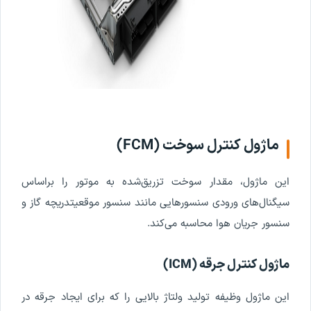
ماژول
کنترل
سوخت
(
FCM
)
این
ماژول
،
مقدار
سوخت
تزریق
شده
به
موتور
را
براساس
سیگنال
های
ورودی
سنسورهایی
مانند
سنسور
موقعیت
دریچه
گاز
و
سنسور
جریان
هوا
محاسبه
می
کند
.
ماژول
کنترل
جرقه
(
ICM
)
این
ماژول
وظیفه
تولید
ولتاژ
بالایی
را
که
برای
ایجاد
جرقه
در