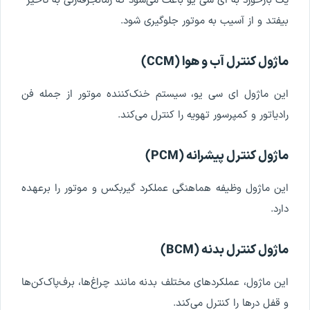
یک
بازخورد
به
ای
سی
یو
باعث
می
شود
که
زمان
جرقه
زنی
به
تاخیر
بیفتد
و
از
آسیب
به
موتور
جلوگیری
شود
.
ماژول
کنترل
آب
و
هوا
(
CCM
)
این
ماژول
ای
سی
یو
،
سیستم
خنک
کننده
موتور
از
جمله
فن
رادیاتور
و
کمپرسور
تهویه
را
کنترل
می
کند
.
ماژول
کنترل
پیشرانه
(
PCM
)
این
ماژول
وظیفه
هماهنگی
عملکرد
گیربکس
و
موتور
را
برعهده
دارد
.
ماژول
کنترل
بدنه
(
BCM
)
این
ماژول
،
عملکردهای
مختلف
بدنه
مانند
چراغ
ها
،
برف
پاک
کن
ها
و
قفل
درها
را
کنترل
می
کند
.