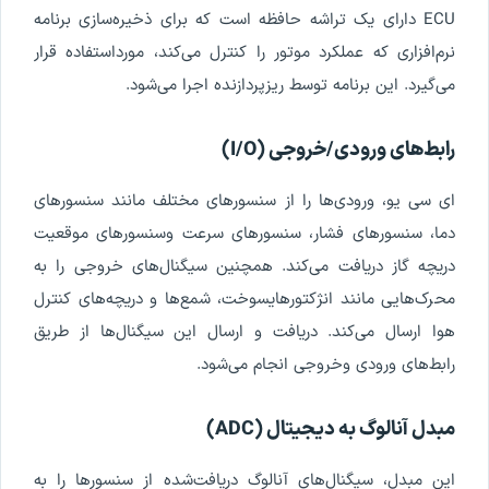
ECU
دارای
یک
تراشه
حافظه
است
که
برای
ذخیره
سازی
برنامه
نرم
افزاری
که
عملکرد
موتور
را
کنترل
می
کند
،
مورد
استفاده
قرار
می
گیرد
.
این
برنامه
توسط
ریزپردازنده
اجرا
می
شود
.
رابط
های
ورودی
/
خروجی
(
O
/
I
)
ای
سی
یو
،
ورودی
ها
را
از
سنسورهای
مختلف
مانند
سنسورهای
دما
،
سنسورهای
فشار
،
سنسورهای
سرعت
و
سنسورهای
موقعیت
دریچه
گاز
دریافت
می
کند
.
همچنین
سیگنال
های
خروجی
را
به
محرک
هایی
مانند
انژکتورهای
سوخت
،
شمع
ها
و
دریچه
های
کنترل
هوا
ارسال
می
کند
.
دریافت
و
ارسال
این
سیگنال
ها
از
طریق
رابط
های
ورودی
و
خروجی
انجام
می
شود
.
مبدل
آنالوگ
به
دیجیتال
(
ADC
)
این
مبدل
،
سیگنال
های
آنالوگ
دریافت
شده
از
سنسورها
را
به