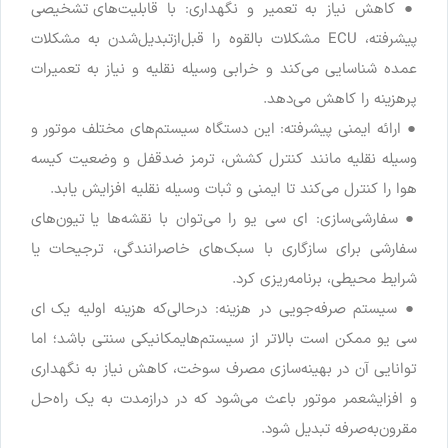
●
کاهش
نیاز
به
تعمیر
و
نگهداری
:
با
قابلیت
های
تشخیصی
پیشرفته
،
ECU
مشکلات
بالقوه
را
قبل
از
تبدیل
شدن
به
مشکلات
عمده
شناسایی
می
کند
و
خرابی
وسیله
نقلیه
و
نیاز
به
تعمیرات
پرهزینه
را
کاهش
می
دهد
.
●
ارائه
ایمنی
پیشرفته
:
این
دستگاه
سیستم
های
مختلف
موتور
و
وسیله
نقلیه
مانند
کنترل
کشش
،
ترمز
ضد
قفل
و
وضعیت
کیسه
هوا
را
کنترل
می
کند
تا
ایمنی
و
ثبات
وسیله
نقلیه
افزایش
یابد
.
●
سفارشی
سازی
:
ای
سی
یو
را
می
توان
با
نقشه
ها
یا
تیون
های
سفارشی
برای
سازگاری
با
سبک
های
خاص
رانندگی
،
ترجیحات
یا
شرایط
محیطی
،
برنامه
ریزی
کرد
.
●
سیستم
صرفه
جویی
در
هزینه
:
درحالی
که
هزینه
اولیه
یک
ای
سی
یو
ممکن
است
بالاتر
از
سیستم
های
مکانیکی
سنتی
باشد
؛
اما
توانایی
آن
در
بهینه
سازی
مصرف
سوخت
،
کاهش
نیاز
به
نگهداری
و
افزایش
عمر
موتور
باعث
می
شود
که
در
درازمدت
به
یک
راه
حل
مقرون
به
صرفه
تبدیل
شود
.