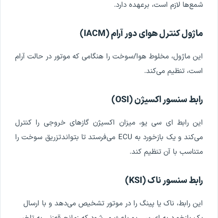
شمع
ها
لازم
است
،
برعهده
دارد
.
ماژول
کنترل
هوای
دور
آرام
(
IACM
)
این
ماژول
،
مخلوط
هوا
/
سوخت
را
هنگامی
که
موتور
در
حالت
آرام
است
،
تنظیم
می
کند
.
رابط
سنسور
اکسیژن
(
OSI
)
این
رابط
ای
سی
یو
،
میزان
اکسیژن
گازهای
خروجی
را
کنترل
می
کند
و
یک
بازخورد
به
ECU
می
فرستد
تا
بتواند
تزریق
سوخت
را
متناسب
با
آن
تنظیم
کند
.
رابط
سنسور
ناک
(
KSI
)
این
رابط
،
ناک
یا
پینگ
را
در
موتور
تشخیص
می
دهد
و
با
ارسال