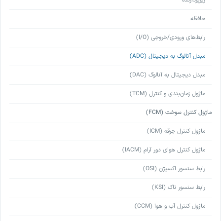
ریزپردازنده
حافظه
رابط‌های ورودی/خروجی (I/O)
مبدل آنالوگ به دیجیتال (ADC)
مبدل دیجیتال به آنالوگ (DAC)
ماژول زمان‌بندی و کنترل (TCM)
ماژول کنترل سوخت (FCM)
ماژول کنترل جرقه (ICM)
ماژول کنترل هوای دور آرام (IACM)
رابط سنسور اکسیژن (OSI)
رابط سنسور ناک (KSI)
ماژول کنترل آب و هوا (CCM)