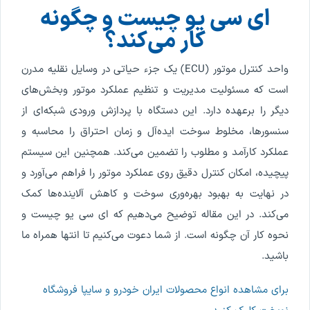
ای سی یو چیست و چگونه
کار می‌کند؟
واحد
کنترل
موتور
(
ECU
)
یک
جزء
حیاتی
در
وسایل
نقلیه
مدرن
است
که
مسئولیت
مدیریت
و
تنظیم
عملکرد
موتور
و
بخش
های
دیگر
را
برعهده
دارد
.
این
دستگاه
با
پردازش
ورودی
شبکه
ای
از
سنسورها
،
مخلوط
سوخت
ایده
آل
و
زمان
احتراق
را
محاسبه
و
عملکرد
کارآمد
و
مطلوب
را
تضمین
می
کند
.
همچنین
این
سیستم
پیچیده
،
امکان
کنترل
دقیق
روی
عملکرد
موتور
را
فراهم
می
آورد
و
در
نهایت
به
بهبود
بهره
وری
سوخت
و
کاهش
آلاینده
ها
کمک
می
کند
.
در
این
مقاله
توضیح
می
دهیم
که
ای
سی
یو
چیست
و
نحوه
کار
آن
چگونه
است
.
از
شما
دعوت
می
کنیم
تا
انتها
همراه
ما
باشید
.
برای مشاهده انواع محصولات ایران خودرو و سایپا فروشگاه