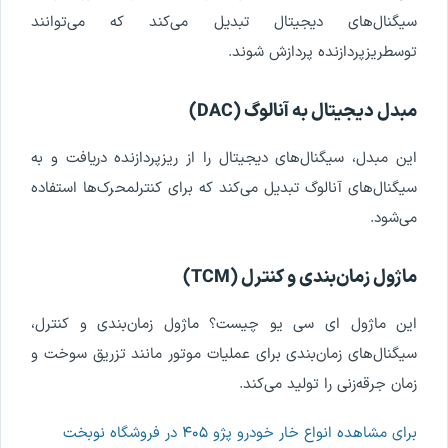
سیگنال
های
دیجیتال
تبدیل
می
کند
که
می
توانند
توسط
ریزپردازنده
پردازش
شوند
.
مبدل
دیجیتال
به
آنالوگ
(
DAC
)
این
مبدل
،
سیگنال
های
دیجیتال
را
از
ریزپردازنده
دریافت
و
به
سیگنال
های
آنالوگ
تبدیل
می
کند
که
برای
کنترل
محرک
ها
استفاده
می
شود
.
ماژول
زمان
بندی
و
کنترل
(
TCM
)
این
ماژول
ای
سی
یو
چیست
؟
ماژول
زمان
بندی
و
کنترل
،
سیگنال
های
زمان
بندی
برای
عملیات
موتور
مانند
تزریق
سوخت
و
زمان
جرقه
زنی
را
تولید
می
کند
.
برای مشاهده انواع خار خودرو پژو ۴۰۵ در فروشگاه نوبخت