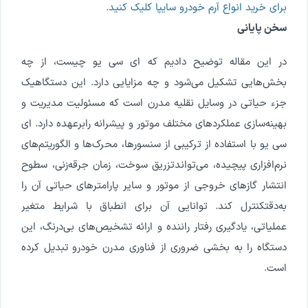
برای خرید انواع آرم خودرو سایپا کلیک کنید.
سخن
پایانی
در
این
مقاله
توضیح
دادیم
که
ای
سی
یو
چیست
،
از
چه
بخش
هایی
تشکیل
می
شود
و
چه
مزایایی
دارد
.
این
دستگاه
یک
جزء
حیاتی
در
وسایل
نقلیه
مدرن
است
که
مسئولیت
مدیریت
و
بهینه
سازی
عملکردهای
مختلف
موتور
و
پیشرانه
را
برعهده
دارد
.
ای
سی
یو
با
استفاده
از
ترکیبی
از
سنسورها
،
محرک
ها
و
الگوریتم
های
نرم
افزاری
پیچیده
،
می
تواند
تزریق
سوخت
،
زمان
جرقه
زنی
،
سطوح
انتشار
گازهای
خروجی
از
موتور
و
سایر
پارامترهای
حیاتی
آن
را
به
دقت
کنترل
کند
.
توانایی
آن
برای
انطباق
با
شرایط
متغیر
عملیاتی
،
یادگیری
رفتار
راننده
و
ارائه
تشخیص
های
بی
درنگ
،
این
دستگاه
را
به
بخشی
ضروری
از
فناوری
مدرن
خودرو
تبدیل
کرده
است
.